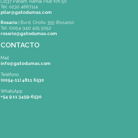
SEDES
Buenos Aires
| Av. Córdoba 1751 (CABA)
Tel: (0054-11) 4811 6530
info@gatodumas.com
Pilar
| Las Palmas del Pilar Shopping
L1137 Panam. Ramal Pilar Km 50
Tel: 0230 4667114
pilar@gatodumas.com
Rosario
| Bvrd. Oroño 355 (Rosario)
Tel: (0054-341) 425 5052
rosario@gatodumas.com
CONTACTO
Mail
info@gatodumas.com
Teléfono
(0054-11) 4811 6530