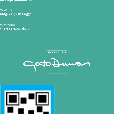
Pilar
| Las Palmas del Pilar Shopping
L1137 Panam. Ramal Pilar Km 50
Tel: 0230 4667114 |
pilar@gatodumas.com
Rosario
| Bvrd. Oroño 355 (Rosario)
Tel: (0054-341) 425 5052 |
rosario@gatodumas.com
CONTACTO
Mail
info@gatodumas.com
Teléfono
(0054-11) 4811 6530
WhatsApp
+54 9 11 3459-6530