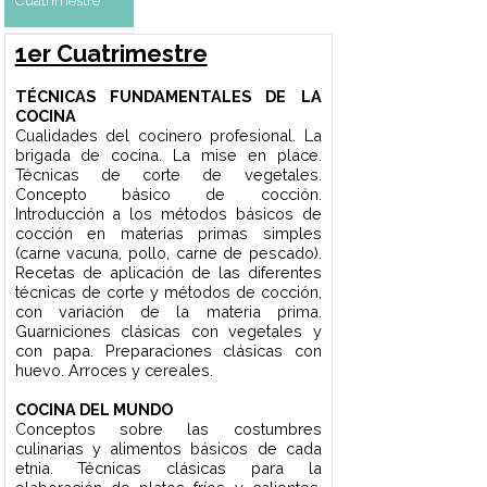
COCINA DE DESPACHO
Concepto de platos a la minuta.
Elaboración de diversos platos a la
minuta en tiempo real. En cada clase los
alumnos practicarán los procedimientos
y técnicas enseñadas, a través de un rol
playing, donde se pone en práctica el
liderazgo, el trabajo en equipo, la
velocidad, la resolución de problemas y
conflictos, que se suscitan normalmente
en el ámbito de trabajo de una cocina.
INGLÉS TÉCNICO
Vocabulario aplicado a situaciones
comunes de la gastronomía. Partes de
un restaurante. Roles y funciones en el