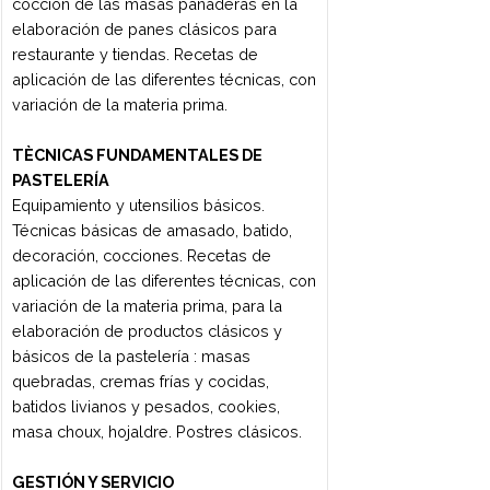
coadyuvantes. Energía y parámetros
nutricionales.
CIENCIAS DE LOS ALIMENTOS
Definición de alimento. El agua.
Vegetales. Huevo: Composición y
propiedades funcionales. Aceites y
grasas. Manteca y margarinas. Azúcares.
Productos de la confitería. Proteínas.
Enzimas. Proteínas de la carne. Proteínas
de la leche. Proteínas de la harina.
Productos lácteos: leche, ricota,
mascarpone y yogurt. Productos
cárnicos.
2do Cuatrimestre
PASTAS Y SALSAS
Masas, rellenos y salsas. Coloración
natural y artificial. Cocción y
conservación. Ñoquis. Cintas. Pastas de