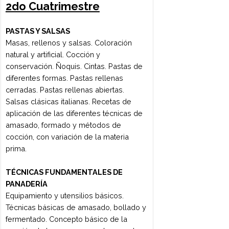
etnia. Técnicas clásicas para la
elaboración de platos fríos y calientes,
emblemáticos de la cocina de medio
oriente, americana, asiática y sushi.
HIGIENE Y NUTRICIÓN
Microorganismos. Bacterias.
Intoxicaciones provocadas por los
alimentos. Distintas alteraciones de los
alimentos, formas de evitarlas. Tipos de
contaminaciones en alimentos, formas
de evitarlas. Preservación de alimentos.
Peligros y riesgos más frecuentes en la
cocina. "Buenas prácticas" (BMP). HACCP.
Enfermedades transmitidas por
alimentos. Nutrición. Etapas de la
nutrición. Leyes de la alimentación.
Sistema digestivo. Nutrientes.
Clasificación. Funciones y fuentes.
Alimentos. Definición y clasificación de
los alimentos. Productos estimulantes o
fruitivos. Productos correctivos y