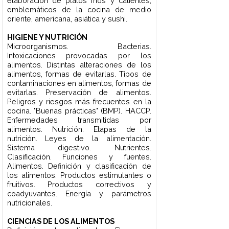
trabajo. Materias primas. Bebidas.
Utensilios de cocina. Métodos de
cocción. Técnicas. Redacción y
traducción de recetas y cartas.
COSTOS GASTRONÓMICOS
Objetos de costo. Unidad de costeo.
Costeo de recetas culinarias. Tipos de
costos y sus características. Control
presupuestario. Presupuesto operativo,
económico y financiero. Tipos de
productos. Calidad y cantidad.
Clasificación ABC. El rotulado de los
alimentos. Fuentes de abastecimiento.
Calificación de proveedores. Costeo de
recetas y de menúes. Costos para la
toma de decisiones