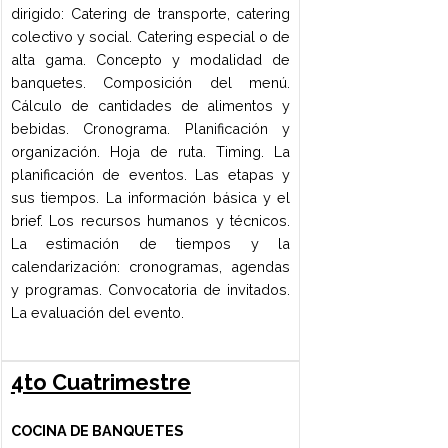
despinado, fileteado, troceado, entre
otros. Métodos de cocción combinados:
concepto, procedimiento de aplicación y
finalidad de los mismos. Recetas de
aplicación de las diferentes técnicas y
métodos de cocción, con variación de la
materia prima : carne vacuna, aves,
conejo, pescados redondos, pescados
planos, mariscos.
COCINA MODERNA
Métodos de cocción modernos de
preparación y presentación, conceptos,
procedimientos y finalidades de los
mismos. Recetas de aplicación de las
diferentes técnicas y métodos de
cocción, con variación de la materia
prima; pato, salmón, otros pescados de