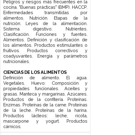
1er Cuatrimestre
TÉCNICAS FUNDAMENTALES DE LA
COCINA
Cualidades del cocinero profesional. La
brigada de cocina. La mise en place.
Técnicas de corte de vegetales.
Concepto básico de cocción.
Introducción a los métodos básicos de
cocción en materias primas simples
(carne vacuna, pollo, carne de pescado).
Recetas de aplicación de las diferentes
técnicas de corte y métodos de cocción,
con variación de la materia prima.
Guarniciones clásicas con vegetales y
con papa. Preparaciones clásicas con
huevo. Arroces y cereales.
COCINA DEL MUNDO
Conceptos sobre las costumbres
culinarias y alimentos básicos de cada