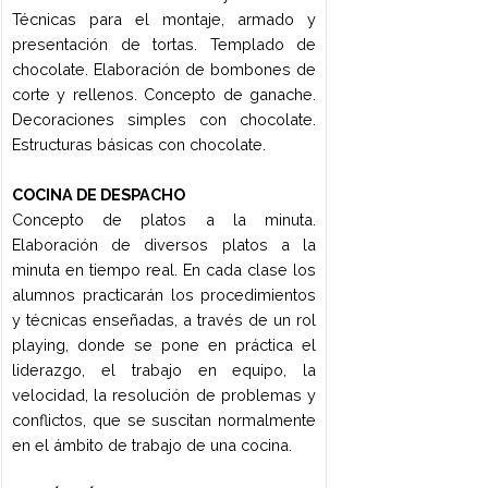
de trabajo, proveedores y negocios.
Aplicación de estructuras gramaticales
simples. Traducciones.
CATERING Y EVENTOS
Definición de catering y sus
características especiales. Clasificación
de catering según el mercado al que va
dirigido: Catering de transporte, catering
colectivo y social. Catering especial o de
alta gama. Concepto y modalidad de
banquetes. Composición del menú.
Cálculo de cantidades de alimentos y
bebidas. Cronograma. Planificación y
organización. Hoja de ruta. Timing. La
planificación de eventos. Las etapas y
sus tiempos. La información básica y el
brief. Los recursos humanos y técnicos.