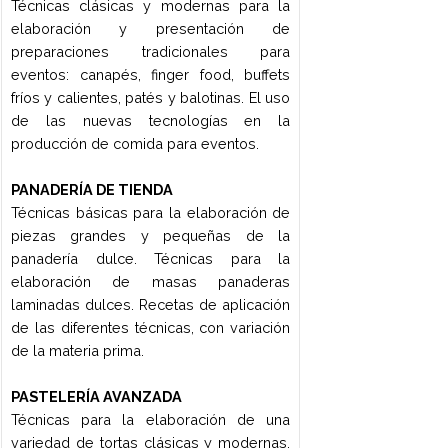
mar, pescados de río, carnes de caza.
Características de las nuevas
tecnologías para aplicar las nuevas
tendencias culinarias: vacío, circuladores
térmicos, hornos inteligentes,
ahumadores, estabilizantes, geles, entre
otros. Conceptos, procedimientos de
aplicación y finalidades de los mismos.
La cocina creativa y técnicas de
vanguardia.
FRANCÉS TÉCNICO
Características generales de las
regiones francesas y de su cultura
gastronómica. Vocabulario específico
vinculado a las materias primas, los
utensilios, las recetas, técnicas, puestos