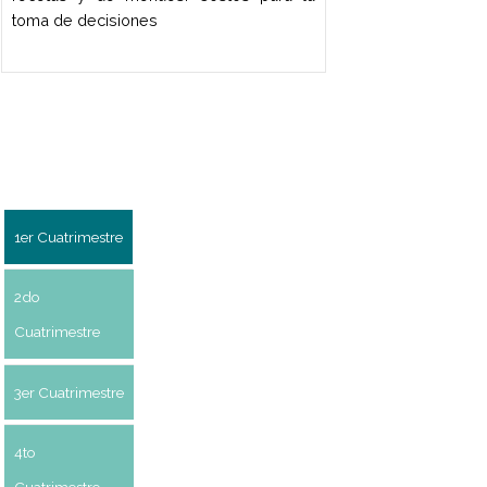
PANADERÍA DE TIENDA
Técnicas básicas para la elaboración de
piezas grandes y pequeñas de la
panadería dulce. Técnicas para la
elaboración de masas panaderas
laminadas dulces. Recetas de aplicación
de las diferentes técnicas, con variación
de la materia prima.
PASTELERÍA AVANZADA
Técnicas para la elaboración de una
variedad de tortas clásicas y modernas.
Técnicas para el montaje, armado y
presentación de tortas. Templado de
chocolate. Elaboración de bombones de
corte y rellenos. Concepto de ganache.
Decoraciones simples con chocolate.
Estructuras básicas con chocolate.