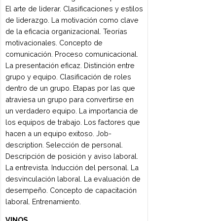
variación de la materia prima.
TÈCNICAS FUNDAMENTALES DE
PASTELERÍA
Equipamiento y utensilios básicos.
Técnicas básicas de amasado, batido,
decoración, cocciones. Recetas de
aplicación de las diferentes técnicas, con
variación de la materia prima, para la
elaboración de productos clásicos y
básicos de la pastelería : masas
quebradas, cremas frías y cocidas,
batidos livianos y pesados, cookies,
masa choux, hojaldre. Postres clásicos.
GESTIÓN Y SERVICIO
Procedimientos de rutina. Recepción y
salida de mercaderías. Cierre y