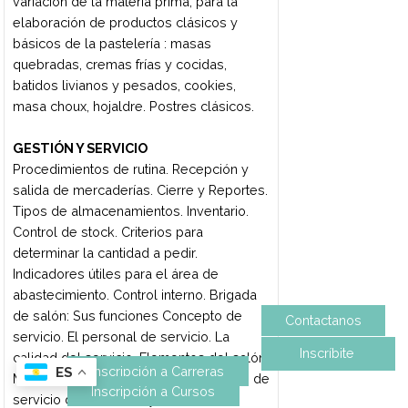
culinarias y alimentos básicos de cada
etnia. Técnicas clásicas para la
elaboración de platos fríos y calientes,
emblemáticos de la cocina de medio
oriente, americana, asiática y sushi.
HIGIENE Y NUTRICIÓN
Microorganismos. Bacterias.
Intoxicaciones provocadas por los
alimentos. Distintas alteraciones de los
alimentos, formas de evitarlas. Tipos de
contaminaciones en alimentos, formas de
evitarlas. Preservación de alimentos.
Peligros y riesgos más frecuentes en la
cocina. "Buenas prácticas" (BMP). HACCP.
Enfermedades transmitidas por
alimentos. Nutrición. Etapas de la
nutrición. Leyes de la alimentación.
Sistema digestivo. Nutrientes.
Clasificación. Funciones y fuentes.
Alimentos. Definición y clasificación de
los alimentos. Productos estimulantes o