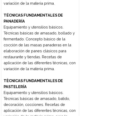
Cuatrimestre
1er Cuatrimestre
TÉCNICAS FUNDAMENTALES DE LA
COCINA
Cualidades del cocinero profesional. La
brigada de cocina. La mise en place.
Técnicas de corte de vegetales.
Concepto básico de cocción.
Introducción a los métodos básicos de
cocción en materias primas simples
(carne vacuna, pollo, carne de pescado).
Recetas de aplicación de las diferentes
técnicas de corte y métodos de cocción,
con variación de la materia prima.
Guarniciones clásicas con vegetales y
con papa. Preparaciones clásicas con
huevo. Arroces y cereales.
COCINA DEL MUNDO
Conceptos sobre las costumbres