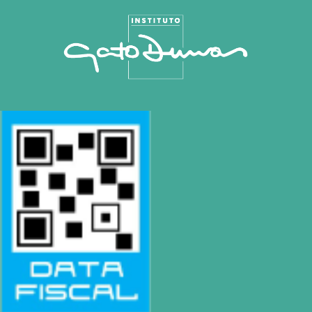
Tel: 0230 4667114 |
pilar@gatodumas.com
Rosario
| Bvrd. Oroño 355 (Rosario)
Tel: (0054-341) 425 5052 |
rosario@gatodumas.com
CONTACTO
Mail
info@gatodumas.com
Teléfono
(0054-11) 4811 6530
WhatsApp
+54 9 11 3459-6530