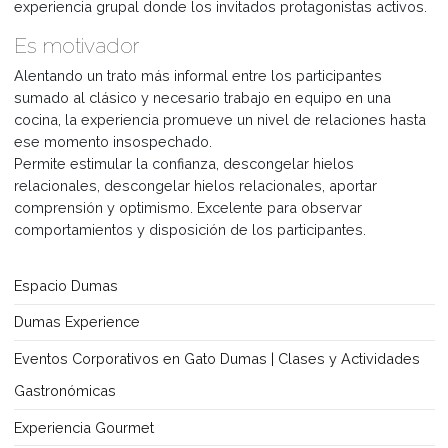
simpatía hacia la empresa, crear nuevos vínculos y conso
los existentes en el marco de una relación flexible, espec
cuando se trata de clientes, proveedores y empleados.
Es grupal
El invitado llegar esperando pasar un momento grato
desfrutando de una buena comida, sin imaginar que form
parte de un grupo que debe cumplir una misión. Es una
experiencia grupal donde los invitados protagonistas acti
Es motivador
Alentando un trato más informal entre los participantes
sumado al clásico y necesario trabajo en equipo en una
cocina, la experiencia promueve un nivel de relaciones h
ese momento insospechado.
Permite estimular la confianza, descongelar hielos
relacionales, descongelar hielos relacionales, aportar
comprensión y optimismo. Excelente para observar