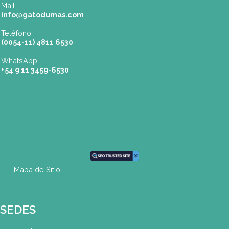
Buenos Aires
| Av. Córdoba 1751 (CABA)
Tel: (0054-11) 4811 6530
info@gatodumas.com
Pilar
| Las Palmas del Pilar Shopping
L1137 Panam. Ramal Pilar Km 50
Tel: 0230 4667114
pilar@gatodumas.com
Rosario
| Bvrd. Oroño 355 (Rosario)
Tel: (0054-341) 425 5052
rosario@gatodumas.com
CONTACTO
Mail
info@gatodumas.com
Teléfono
(0054-11) 4811 6530
WhatsApp