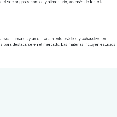
 la profesión, a nivel nacional e internacional. Para cumplir
dería, pastelería, bebidas y gestión; ejes sobre los cuales 
otra empresa del sector gastronómico y alimentario, además
 y costos, recursos humanos y un entrenamiento práctico y
ndo habilidades para destacarse en el mercado. Las materia