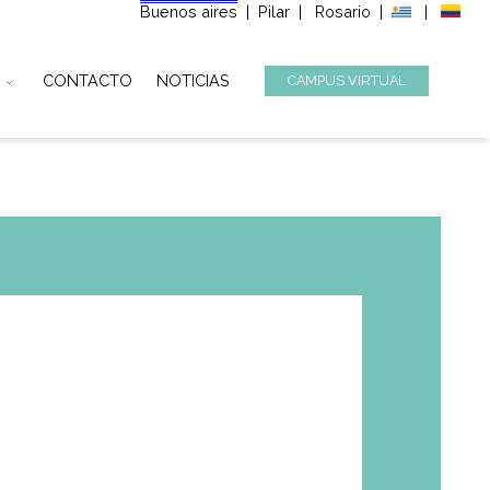
Buenos aires
|
Pilar
|
Ros
STITUCIONAL
CONTACTO
NOTICIAS
CAMPUS