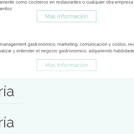
or en Gastronomía
fesionales calificados que respondan a los retos actuales de
rcando la totalidad de las técnicas y métodos de cocina, pana
Mas Información
tronomía
operativamente como cocineros en restaurantes o cualquier 
rendimientos.
Mas Información
a
entos en management gastronómico, marketing, comunicación
d de analizar y entender el negocio gastronómico, adquirie