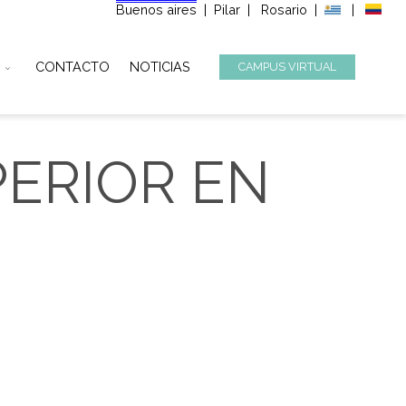
Buenos aires
|
Pilar
|
Ros
STITUCIONAL
CONTACTO
NOTICIAS
CAMPUS
SUPERIOR EN
ERA