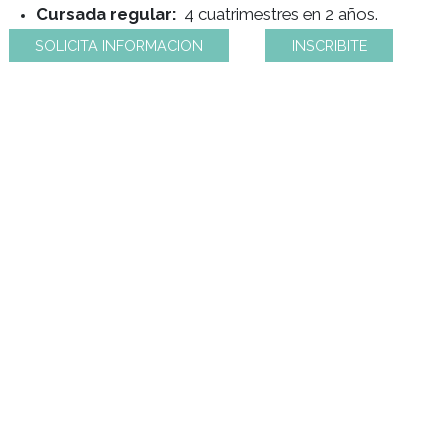
Duración total de la carrera
: 1400 horas reloj,
Cursada regular:
4 cuatrimestres en 2 años.
SOLICITA INFORMACION
INSCRIBITE