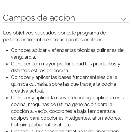
cursoes crucial para entender las
exigencias del sector, reforzando
habilidades técnicas, trabajo en
equipo, creatividad y gestión del
servicio. Los estudiantes consolidan
sus conocimientos y perfeccionan
sus técnicas, enfrentando los
desafíos del mundo culinario
profesional en un ambiente realista
y exigente. Las clases más
importantes incluyen: Ejercicios
Creativos, Técnicas de Emplatados
y Servicios, Texturas Culinarias:
Emulsificaciones Hidrocoloides y
Crocantes, Sous Vide, Ensayos
Libres: Entrada, Principal y Postre,
Amuse Bouche, Snack y