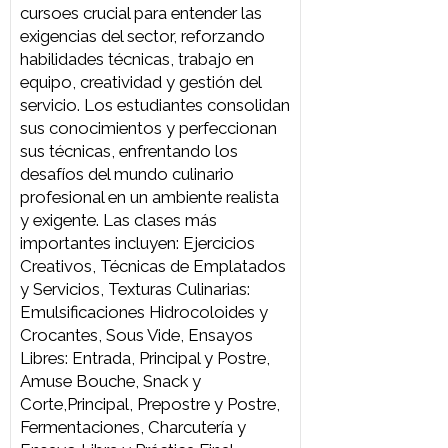
percepción sensorial y la creatividad
culinaria, enseñando a reconocer
sabores, texturas y nuevas
tecnologías. El curso busca
desarraigar a los estudiantes de
combinaciones culturales
preestablecidas, promoviendo
nuevas combinaciones y
posibilidades creativas. Los
estudiantes aprenden a seleccionar
y aplicar técnicas culinarias
adecuadas, fomentando una
perspectiva innovadora en la
relación entre ingredientes, técnicas
y metodologías. Las clases más
importantes incluyen: Fundamentos
del Proceso Creativo, Técnicas de