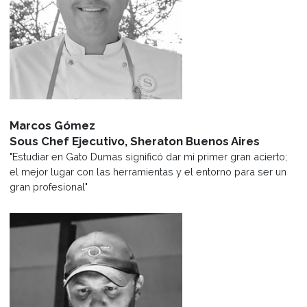
duaración del programa
La cursada es de modalidad teórica, demo-práct
Todas las clases tienen una parte teórica y/o
demostrativa, complementada con la posterior
práctica del alumno para mayor afianzamiento de
contenidos.
Es curso está dividido en 4 módulos de cursada
obligatoria, cuya duración es de un cuatrimestre 
semanas); 4 horas por semana para la cursada reg
Para obtener el certificado de capacitación y
perfeccionamiento técnico en Cocina Profesional
alumno deberá haber cumplido con el 75% de
asistencia al curso y haber aprobado los exámen
correspondientes.