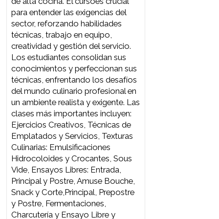
estudiantes aprenden a seleccionar
y aplicar técnicas culinarias
adecuadas, fomentando una
perspectiva innovadora en la
relación entre ingredientes,
técnicas y metodologías. Las
clases más importantes incluyen:
Fundamentos del Proceso
Creativo, Técnicas de Emplatados
y Servicios", Texturas Culinarias:
Emulsificaciones, Hidrocoloides y
Crocantes, Sous Vide,
Fermentaciones 1, Charcutería y
Cocina Creativa.
2do Módulo
ENSAYOS DE ALTA COCINA