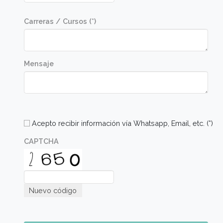
Dante Liporace
Chef ejecutivo Uptown Molusca Airport
Mercado de Liniers
"En la escuela descubrí la cocina profesional. Tuve la sue
de formarme con los mejores docentes. Gato Dumas es 
emblema nacional"