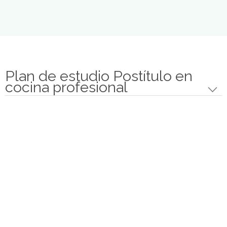
técnicas de la cocina actual, sus bases
fundamentales y la nueva tecnología que apoya
estos avances en la cocina de hoy día.
El propósito de especializar a los profesionales de
la cocina es darle las cualidades necesarias para
convertirse en un profesional altamente valorado,
con las capacidades para adaptarse a nuevas
tendencias y ser creadores e innovadores de estil
culinarios propios y diferentes.
El propósito es formar profesionales que puedan
trabajar operativamente como cocineros en
restaurantes o cualquier otra empresa del sector
gastronómico y alimentario, además de tener las
herramientas suficientes para el desarrollo de
nuevos emprendimientos.