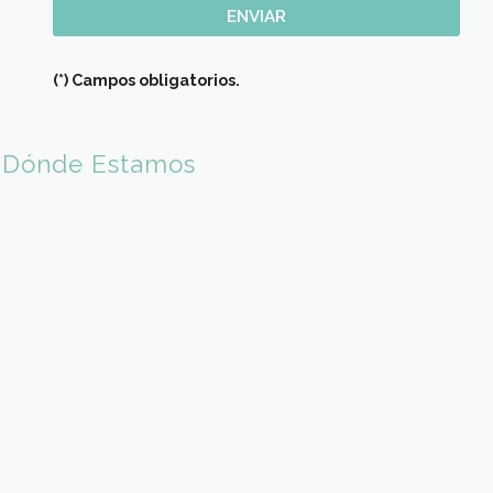
Adrían Gerboles
Chef Ejecutivo Hilton Bogotá
"Estudiar en Gato Dumas significó desarrollo, crecimiento,
oportunidad de mejora en la vida."
Comunicate con nosotros
Nombre (*)
Apellido (*)