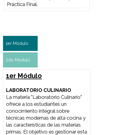
La materia "Ensayos de Alta
Cocina" permite a los estudiantes
aplicar conceptos teóricos y
prácticos aprendidos en
Laboratorio Culinario. Consiste en
desarrollar un menú degustación
completo, desde su diseño y
producción hasta el servicio, en un
entorno que simula un restaurante
de alta cocina. El cursoes crucial
para entender las exigencias del
sector, reforzando habilidades
técnicas, trabajo en equipo,
creatividad y gestión del servicio.
Los estudiantes consolidan sus
conocimientos y perfeccionan sus
técnicas, enfrentando los desafíos