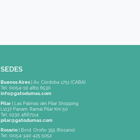
E-mail (*)
Sede de Elección
Código país (*)
×
🇦🇷 Argentina (+54)
Código de Area(*)
Teléfono móvil (*)