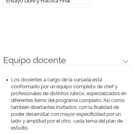
Emplatados y Servicios", Texturas
Culinarias: Emulsificaciones,
Hidrocoloides y Crocantes, Sous
Vide, Fermentaciones 1, Charcutería
y Cocina Creativa.
2do Módulo
ENSAYOS DE ALTA COSINA
La materia "Ensayos de Alta Cocina"
permite a los estudiantes aplicar
conceptos teóricos y prácticos
aprendidos en Laboratorio
Culinario. Consiste en desarrollar un
menú degustación completo,
desde su diseño y producción hasta
el servicio, en un entorno que simula
un restaurante de alta cocina. El