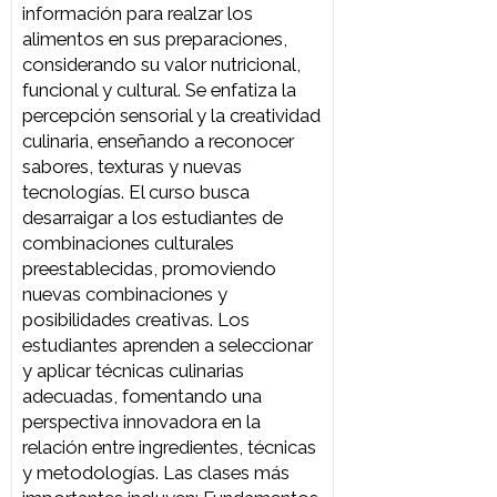
del mundo culinario profesional en
un ambiente realista y exigente. Las
clases más importantes incluyen:
Ejercicios Creativos, Técnicas de
Emplatados y Servicios, Texturas
Culinarias: Emulsificaciones
Hidrocoloides y Crocantes, Sous
Vide, Ensayos Libres: Entrada,
Principal y Postre, Amuse Bouche,
Snack y Corte,Principal, Prepostre
y Postre, Fermentaciones,
Charcutería y Ensayo Libre y
Práctica Final.