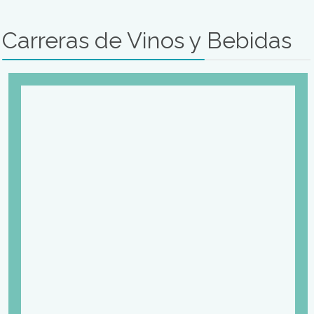
Carreras de Organización
de Eventos
Estudiar Tecnicatura en
Organización de eventos
El objetivo es formar organizadores de eventos calificad
responda a los retos actuales del mercado de eventos
capacidad para organizar, planificar y supervisar cada pu
el desarrollo de un evento desde el contacto con el client
Mas Información
Estudiar Organización de