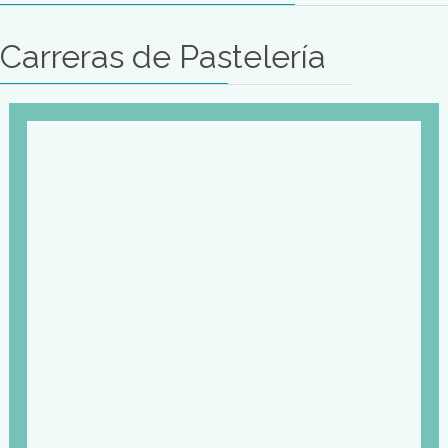
ceremonial y protocolo.
Mas Información
Carreras de
Pastelería
Carreras de Pastelería