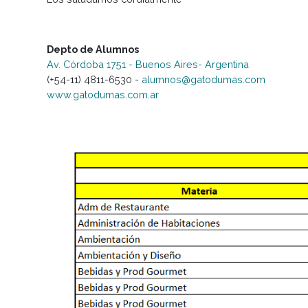
asunto “Mesa Especial Febrero Marzo 2025”. R
Ante cualquier inconveniente, dirigirse a Depto.
Los saludamos cordialmente
Depto de Alumnos
Av. Córdoba 1751 - Buenos Aires- Argentina
(+54-11) 4811-6530 -
alumnos@gatodumas.com
www.gatodumas.com.ar