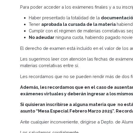
Las inscripciones son por el campus virtual exclu
Jueves 13 de febrero
. Una vez pasada esta fech
Para poder acceder a los exámenes finales y a su
Haber presentado la totalidad de la
documen
Tener
aprobada la cursada de la materia
h
Cumplir con el régimen de materias correlat
No adeudar
ninguna cuota, habiendo pagado
El derecho de examen está incluido en el valor d
Les sugerimos leer con atención las fechas de e
materias correlativas entre sí.
Les recordamos que no se pueden rendir más de do
Además, les recordamos que en el caso de aus
exámenes virtuales y deberán ingresar a los m
Si quisieran inscribirse a alguna materia que 