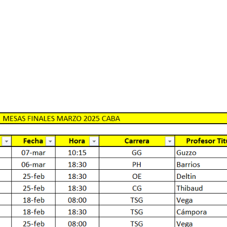
ecordamos que los pedidos se aceptarán hasta el 13 de
 de Alumnos
alumnos@gatodumas.com