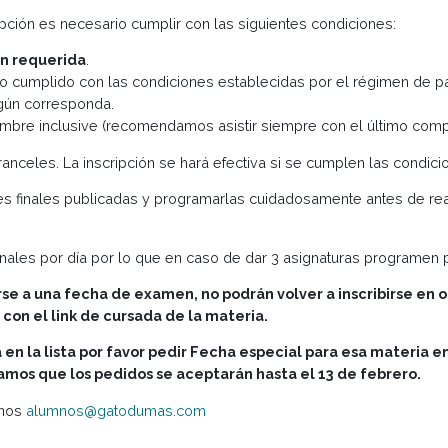
sivamente, ya se encuentra abierta la inscripción en el sect
a se cerrará la inscripción a los exámenes y no podrán insc
 inscripción es necesario cumplir con las siguientes condic
tación requerida
.
abiendo cumplido con las condiciones establecidas por el r
ivas según corresponda.
 noviembre inclusive (recomendamos asistir siempre con e
e los aranceles. La inscripción se hará efectiva si se cump
xámenes finales publicadas y programarlas cuidadosamente a
s finales por día por lo que en caso de dar 3 asignaturas
entarse a una fecha de examen, no podrán volver a insc
ismos con el link de cursada de la materia.
no está en la lista por favor pedir Fecha especial para 