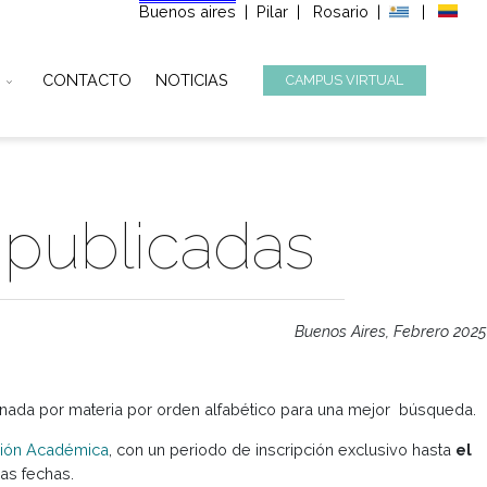
Buenos aires
|
Pilar
|
Ros
STITUCIONAL
CONTACTO
NOTICIAS
CAMPUS
025 publicadas
Buenos
ista está ordenada por materia por orden alfabético para u