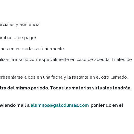
or de
Información Académica
, con un periodo de inscripción
ribirse a nuevas fechas.
iones:
égimen de parciales y asistencia.
l último comprobante de pago).
len las condiciones enumeradas anteriormente.
ntes de realizar la inscripción, especialmente en caso de
 programen presentarse a dos en una fecha y la restante en
ribirse en otra del mismo período. Todas las materias 
esa materia enviando mail a
alumnos@gatodumas.com
p