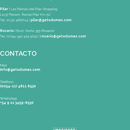
SEDES
Buenos Aires
| Av. Córdoba 1751 (CABA)
Tel: (0054-11) 4811 6530 |
info@gatodumas.com
Pilar
| Las Palmas del Pilar Shopping
L1137 Panam. Ramal Pilar Km 50
Tel: 0230 4667114 |
pilar@gatodumas.com
Rosario
| Bvrd. Oroño 355 (Rosario)
Tel: (0054-341) 425 5052 |
rosario@gatodumas.com
CONTACTO
Mail
info@gatodumas.com