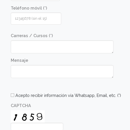
Las recetas se elaboran en una clase
demostrativa con posterior degustación de lo
platos preparados por el docente. Luego los
alumnos realizarán las mismas recetas en una
clase práctica en un taller diseñado para tal fin.
Las clases prácticas están guiadas por el
docente y ayudantes.
Comunicate con nosotros
Nombre (*)
Apellido (*)