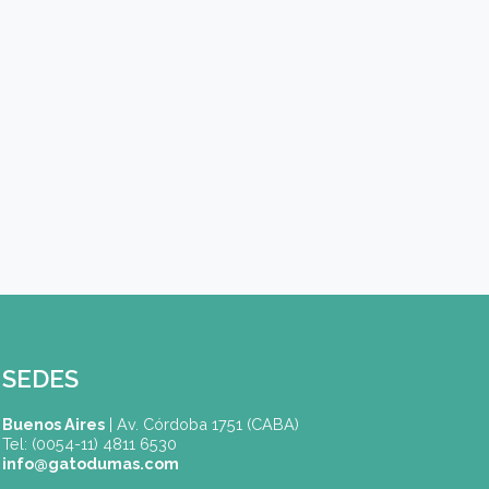
Carreras / Cursos (*)
Mensaje
Acepto recibir información vía Whatsapp, Email, etc. 
CAPTCHA
Nuevo código