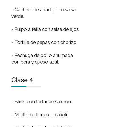
Clase 2
- Brandada de pescado.
- Langostinos y txaka.
- Jamón de pato con chutney.
- Champiñón relleno con salsa
de morrón.
Clase 3
- Cachete de abadejo en salsa