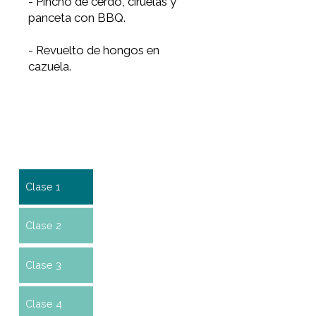
verde.
- Pulpo a feira con salsa de ajos.
- Tortilla de papas con chorizo.
- Pechuga de pollo ahumada
con pera y queso azul.
Clase 4
- Blinis con tartar de salmón.
- Mejillón relleno con alioli.