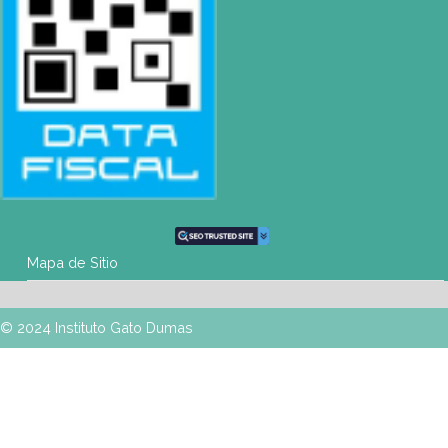
Mapa de Sitio
SEDES
Buenos Aires
| Av. Córdoba 1751 (CABA)
Tel: (0054-11) 4811 6530 |
info@gatodumas.com
Pilar
| Las Palmas del Pilar Shopping
L1137 Panam. Ramal Pilar Km 50
Tel: 0230 4667114 |
pilar@gatodumas.com