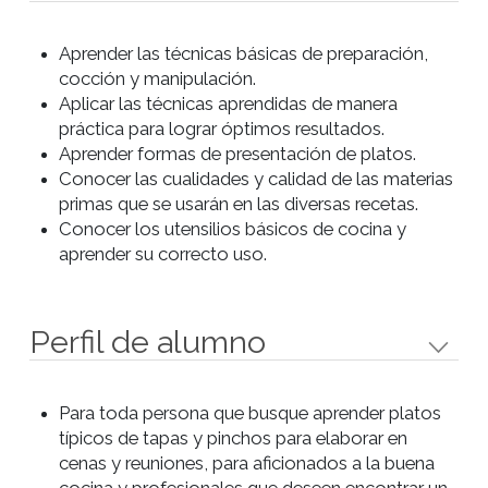
- Tortilla de papas con chorizo.
- Pechuga de pollo ahumada
con pera y queso azul.
Clase 4
- Blinis con tartar de salmón.
- Mejillón relleno con alioli.
- Pincho de cerdo, ciruelas y
panceta con BBQ.
- Revuelto de hongos en
cazuela.