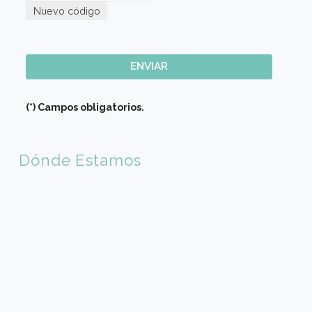
E-mail (*)
Sede de Elección
Código país (*)
×
🇦🇷 Argentina (+54)
Código de Area(*)
Teléfono móvil (*)