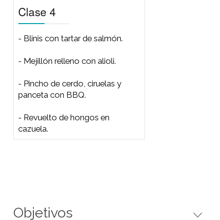
- Brandada de pescado.
- Langostinos y txaka.
- Jamón de pato con chutney.
- Champiñón relleno con salsa
de morrón.
Clase 3
- Cachete de abadejo en salsa
verde.
- Pulpo a feira con salsa de ajos.