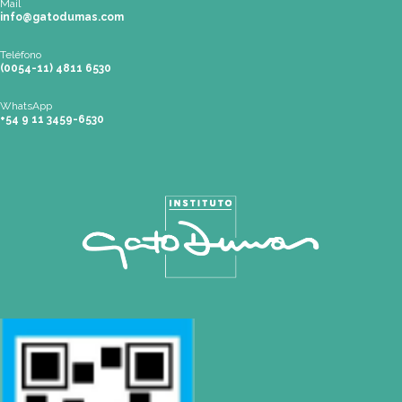
Tel: (0054-11) 4811 6530
info@gatodumas.com
Pilar
| Las Palmas del Pilar Shopping
L1137 Panam. Ramal Pilar Km 50
Tel: 0230 4667114
pilar@gatodumas.com
Rosario
| Bvrd. Oroño 355 (Rosario)
Tel: (0054-341) 425 5052
rosario@gatodumas.com
CONTACTO
Mail
info@gatodumas.com
Teléfono
(0054-11) 4811 6530
WhatsApp
+54 9 11 3459-6530