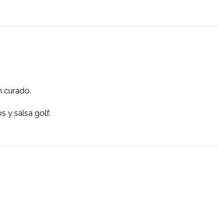
 salmón curado.
lmitos y salsa golf.
dero.