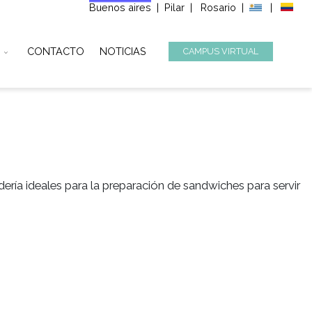
Buenos aires
|
Pilar
|
Ros
STITUCIONAL
CONTACTO
NOTICIAS
CAMPUS
s de la panadería ideales para la preparación de sandwi