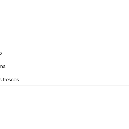
n rosado
y manzana
 hongos frescos