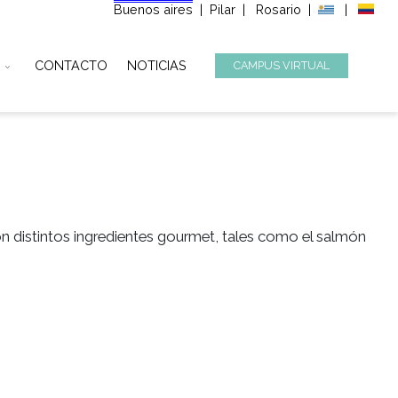
Buenos aires
|
Pilar
|
Ros
STITUCIONAL
CONTACTO
NOTICIAS
CAMPUS
MET
s rellenos con distintos ingredientes gourmet, tales 