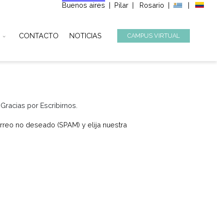
Buenos aires
|
Pilar
|
Ros
STITUCIONAL
CONTACTO
NOTICIAS
CAMPUS
á con Usted. Gracias por Escribirnos.
 bandeja de correo no deseado (SPAM) y elija nuestra