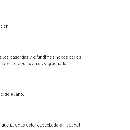
erio de Educación.
jo promovemos las pasantías y difundimos necesidades
la inserción laboral de estudiantes y graduados.
ores durante todo el año.