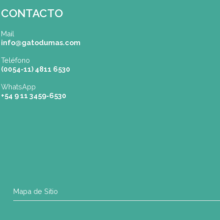
Pilar
| Las Palmas del Pilar Shopping
L1137 Panam. Ramal Pilar Km 50
Tel: 0230 4667114
pilar@gatodumas.com
Rosario
| Bvrd. Oroño 355 (Rosario)
Tel: (0054-341) 425 5052
rosario@gatodumas.com
CONTACTO
Mail
info@gatodumas.com
Teléfono
(0054-11) 4811 6530
WhatsApp
+54 9 11 3459-6530