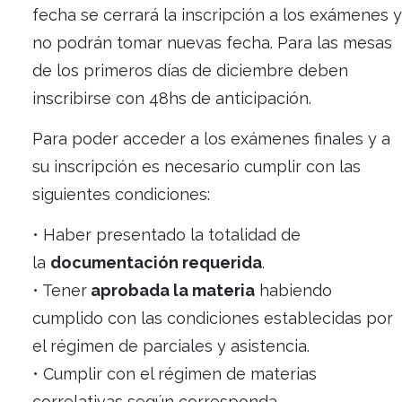
Académica
, y a partir de este llamado ten
periodo de inscripción exclusivo hasta
el 
5 Diciembre inclusive
. Una vez pasado es
fecha se cerrará la inscripción a los exám
no podrán tomar nuevas fecha. Para las m
de los primeros días de diciembre deben
inscribirse con 48hs de anticipación.
Para poder acceder a los exámenes finales
su inscripción es necesario cumplir con las
siguientes condiciones:
• Haber presentado la totalidad de
la
documentación requerida
.