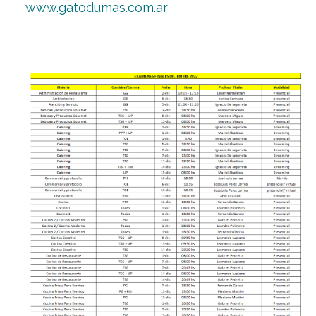
de Alumnos
alumnos@gatodumas.com
Los saludamos cordialmente
Depto de Alumnos
Av. Córdoba 1751 - Buenos Aires- Argentina
(+54-11) 4811-6530 -
alumnos@gatodumas.
www.gatodumas.com.ar