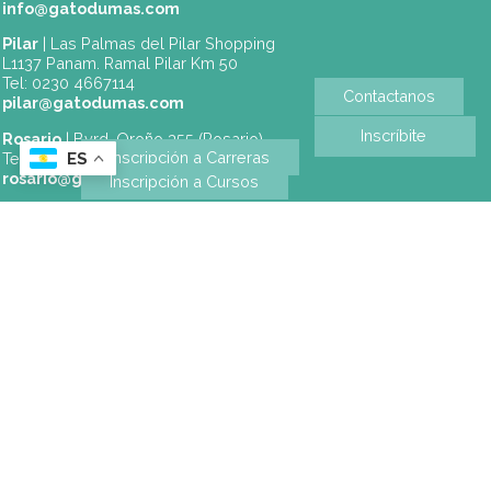
Contraseña
Recuérdeme
Identificarse
Crear una cuenta
¿Recordar usuario?
¿Olvidó su contraseña?