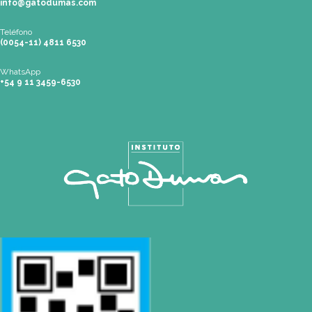
Buenos Aires
| Av. Córdoba 1751 (CABA)
Tel: (0054-11) 4811 6530 |
info@gatodumas.com
Pilar
| Las Palmas del Pilar Shopping
L1137 Panam. Ramal Pilar Km 50
Tel: 0230 4667114 |
pilar@gatodumas.com
Rosario
| Bvrd. Oroño 355 (Rosario)
Tel: (0054-341) 425 5052 |
rosario@gatodumas.com
CONTACTO
Mail
info@gatodumas.com
Teléfono
(0054-11) 4811 6530
WhatsApp
+54 9 11 3459-6530