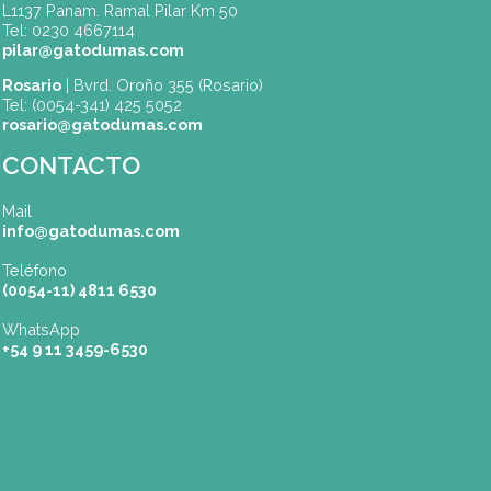
SEDES
Buenos Aires
| Av. Córdoba 1751 (CABA)
Tel: (0054-11) 4811 6530
info@gatodumas.com
Pilar
| Las Palmas del Pilar Shopping
L1137 Panam. Ramal Pilar Km 50
Tel: 0230 4667114
pilar@gatodumas.com
Rosario
| Bvrd. Oroño 355 (Rosario)
Tel: (0054-341) 425 5052
rosario@gatodumas.com
CONTACTO
Mail
info@gatodumas.com