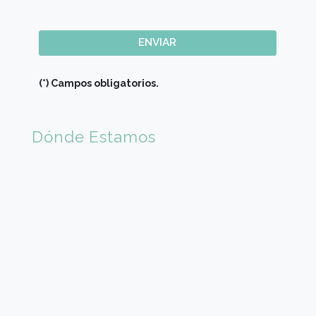
×
🇦🇷 Argentina (+54)
Código de Area(*)
Teléfono móvil (*)
Carreras / Cursos (*)
Mensaje