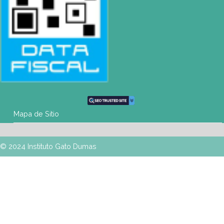
SEDES
Buenos Aires
| Av. Córdoba 1751 (CABA)
Tel: (0054-11) 4811 6530 |
info@gatodumas.com
Pilar
| Las Palmas del Pilar Shopping
L1137 Panam. Ramal Pilar Km 50
Tel: 0230 4667114 |
pilar@gatodumas.com
Rosario
| Bvrd. Oroño 355 (Rosario)
Tel: (0054-341) 425 5052 |
rosario@gatodumas.com
CONTACTO
Mail
info@gatodumas.com
Teléfono
(0054-11) 4811 6530