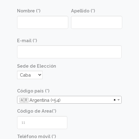
simples y novedosas de cupcakes para divers
festejos; para aficionados y estudiantes.
Metodologia
Las recetas se elaboran en una clase
demostrativa con posterior degustación de la
tortas preparadas por el docente. Luego los
alumnos realizarán las mismas recetas en una
clase práctica en un taller diseñado para tal fin.
Las clases prácticas están guiadas por el
docente y ayudantes, en un ambiente distendi
y lúdico.