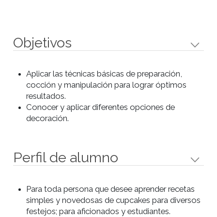
Banana y drops de chocolate
Chocolate semiamargo
Con coberturas, rellenos y
decoraciones realizadas con:
Crema de queso y dulce de
leche
Ganache de chocolate y naranja
Merengue coloreado
Crema de manteca de Café
Mermelada de frutillas
Glase saborizado (frambuesas,
moras, arándanos, frutillas)