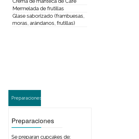
Se preparan cupcakes de:
Frutos Rojos
Banana y drops de chocolate
Chocolate semiamargo
Con coberturas, rellenos y
decoraciones realizadas con:
Crema de queso y dulce de
leche
Ganache de chocolate y naranja
Merengue coloreado
Crema de manteca de Café
Mermelada de frutillas
Glase saborizado (frambuesas,
moras, arándanos, frutillas)