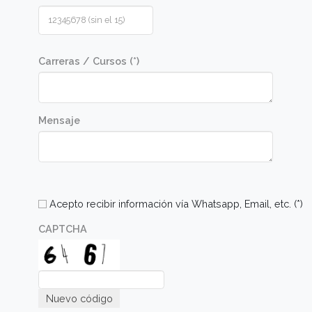
Comunicate con nosotros
Nombre (*)
Apellido (*)
E-mail (*)
Sede de Elección
Código país (*)