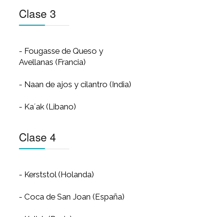
Clase 2
- Biscuits de Dijon y Hierbas
(USA)
- Pan de Soda (Irlanda)
- Pan de queso (Brasil)
- Budín integral de queso azul e
higos (Portugal)
Clase 3