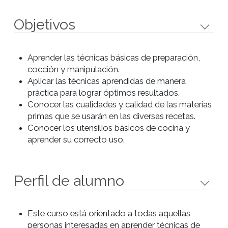
higos (Portugal)
Clase 3
- Fougasse de Queso y
Avellanas (Francia)
- Naan de ajos y cilantro (India)
- Ka´ak (Libano)
Clase 4
- Kerststol (Holanda)