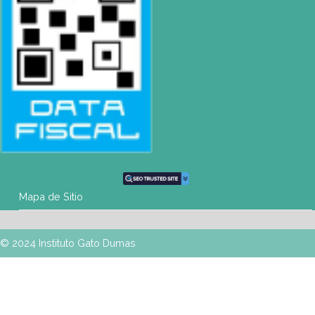
Mapa de Sitio
SEDES
Buenos Aires
| Av. Córdoba 1751 (CABA)
Tel: (0054-11) 4811 6530 |
info@gatodumas.com
Pilar
| Las Palmas del Pilar Shopping
L1137 Panam. Ramal Pilar Km 50
Tel: 0230 4667114 |
pilar@gatodumas.com
Rosario
| Bvrd. Oroño 355 (Rosario)