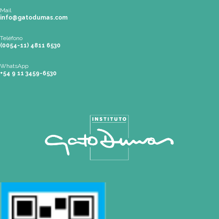
Pilar
| Las Palmas del Pilar Shopping
L1137 Panam. Ramal Pilar Km 50
Tel: 0230 4667114
pilar@gatodumas.com
Rosario
| Bvrd. Oroño 355 (Rosario)
Tel: (0054-341) 425 5052
rosario@gatodumas.com
CONTACTO
Mail
info@gatodumas.com
Teléfono
(0054-11) 4811 6530
WhatsApp
+54 9 11 3459-6530