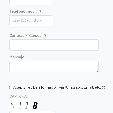
platos preparados por el docente. Luego los
alumnos realizarán las mismas recetas en una
clase práctica en un taller diseñado para tal fin.
Las clases prácticas están guiadas por el
docente y ayudantes, en un ambiente distendi
y lúdico.
Comunicate con nosotros
Nombre (*)
Apellido (*)