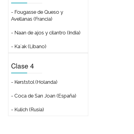
- Mojicones ó Nevaditos
(Colombia)
- Pancitos de oliva (Italia)
Clase 2
- Biscuits de Dijon y Hierbas
(USA)
- Pan de Soda (Irlanda)
- Pan de queso (Brasil)
- Budín integral de queso azul e