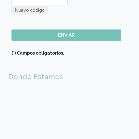
E-mail (*)
Sede de Elección
Código país (*)
×
🇦🇷 Argentina (+54)
Código de Area(*)
Teléfono móvil (*)