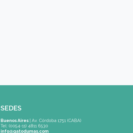
Carreras / Cursos (*)
Mensaje
Acepto recibir información vía Whatsapp, Email, etc. 
CAPTCHA
Nuevo código