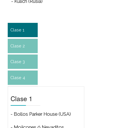
- Fougasse de Queso y
Avellanas (Francia)
- Naan de ajos y cilantro (India)
- Ka´ak (Libano)
Clase 4
- Kerststol (Holanda)
- Coca de San Joan (España)