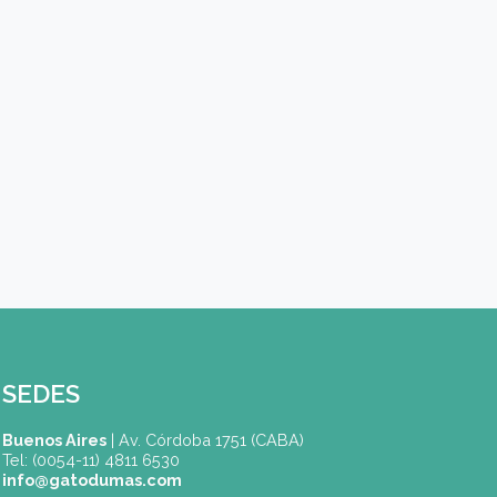
Carreras / Cursos (*)
Mensaje
Acepto recibir información vía Whatsapp, Email, etc. 
CAPTCHA
Nuevo código