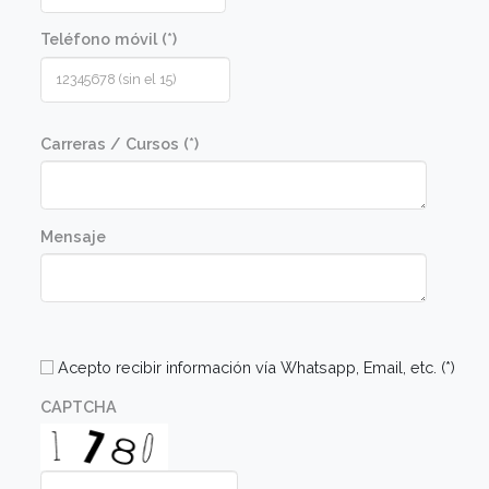
Las recetas se elaboran en una clase
demostrativa con posterior degustación de lo
platos preparados por el docente. Luego los
alumnos realizarán las mismas recetas en una
clase práctica en un taller diseñado para tal fin.
Las clases prácticas están guiadas por el
docente y ayudantes.
Comunicate con nosotros
Nombre (*)
Apellido (*)