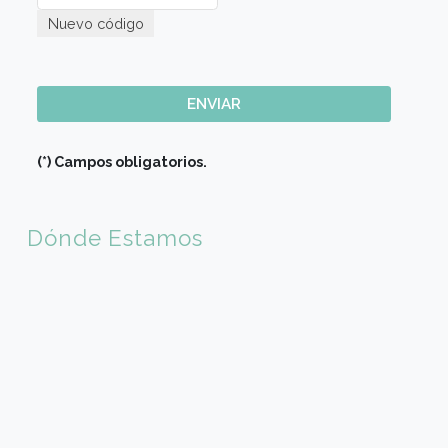
E-mail (*)
Sede de Elección
Código país (*)
×
🇦🇷 Argentina (+54)
Código de Area(*)
Teléfono móvil (*)