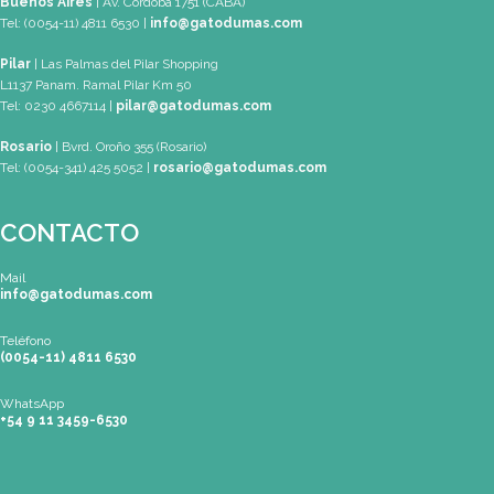
SEDES
Buenos Aires
| Av. Córdoba 1751 (CABA)
Tel: (0054-11) 4811 6530
info@gatodumas.com
Pilar
| Las Palmas del Pilar Shopping
L1137 Panam. Ramal Pilar Km 50
Tel: 0230 4667114
pilar@gatodumas.com
Rosario
| Bvrd. Oroño 355 (Rosario)