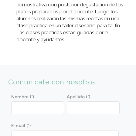
Aplicar las técnicas aprendidas para lograr
óptimos resultados
Conocer las óptimas combinaciones de sabor
entre la pieza, su salsa y su guarnición
Conocer las cualidades y calidad de las materi
primas que se usarán en las diversas recetas
Conocer los utensilios básicos de cocina y
aprender su correcto uso
Perfil de alumno
Para toda persona que desee incursionar en
técnicas básicas específicas de manipulación y
cocción de la cocina italiana a fin de lograr
platos clásicos, para aficionados a la cocina