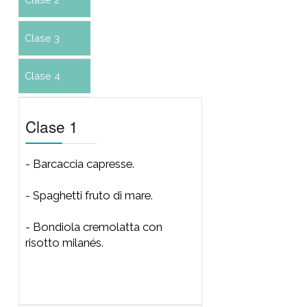
Clase 4
- Farinata con cebollas
confitadas y prosciutto.
- Ñoquis alla piamontesa a la
crema y pesto.
- Polenta en tablita con salsiccia
stufato y mozzarella.
Clase 1