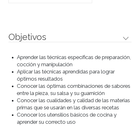
Clase 3
- Calzone de atún mediterraneo.
- Fetuccini alla carbonara.
- Picatta de ave con
champiñones, tomates y
aceitunas.
Clase 4
- Farinata con cebollas