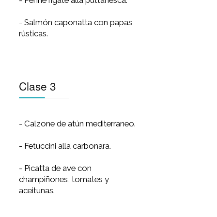
- Bondiola cremolatta con
risotto milanés.
Clase 2
- Focaccia de papa, olivas y
romero con rucula y tomates
secos.
- Penne rigate alla puttanesca.