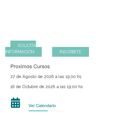
italiana, identificando los productos propios de
esta cocina a fin de interpretar el recetario del
mismo origen y aplicando los métodos de
cocción específicos para revalorizar esta cocina
tan rica y genuina.
SOLICITA
INFORMACION
INSCRIBITE