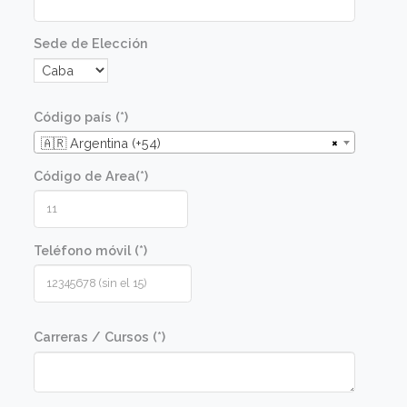
italiana, profesionales que deseen encontrar u
momento de distención y divertimento
aprendiendo a cocinar, así como también
alumnos de cocina que busquen adquirir las
bases de una de las cocinas con mayor
influencia del mundo.
Metodologia
Las recetas se elaboran en una clase
demostrativa con posterior degustación de lo
platos preparados por el docente. Luego los
alumnos realizarán las mismas recetas en una
clase práctica en un taller diseñado para tal fin.
Las clases prácticas están guiadas por el
docente y ayudantes.