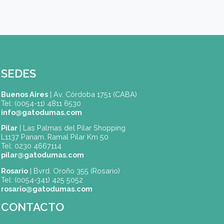
Acepto recibir información vía Whatsapp, Email, etc. 
CAPTCHA
Nuevo código
ENVIAR
(*) Campos obligatorios.