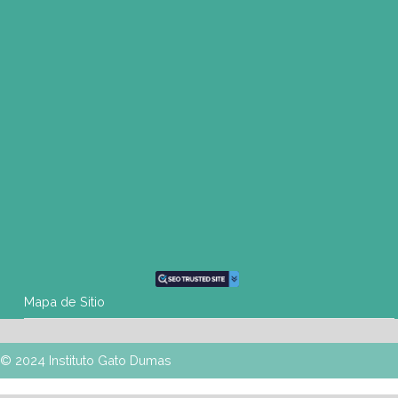
Tel: (0054-341) 425 5052
rosario@gatodumas.com
CONTACTO
Mail
info@gatodumas.com
Teléfono
(0054-11) 4811 6530
WhatsApp
+54 9 11 3459-6530