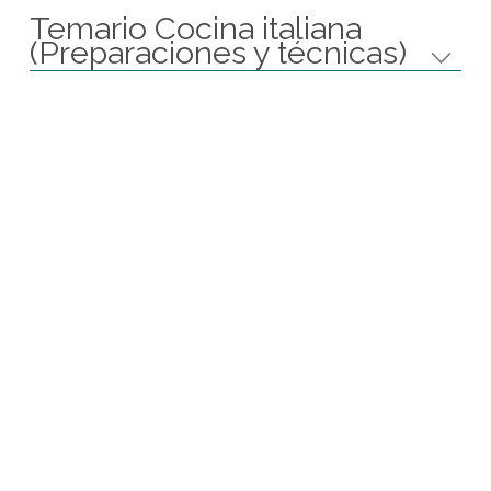
Proximos Cursos
27 de Agosto de 2026 a las 19:00 hs
16 de Octubre de 2026 a las 19:00 hs
Ver Calendario
Temario Cocina italiana
(Preparaciones y técnicas)