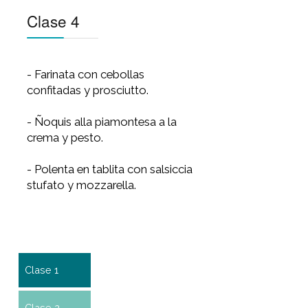
- Salmón caponatta con papas
rústicas.
Clase 3
- Calzone de atún mediterraneo.
- Fetuccini alla carbonara.
- Picatta de ave con
champiñones, tomates y
aceitunas.