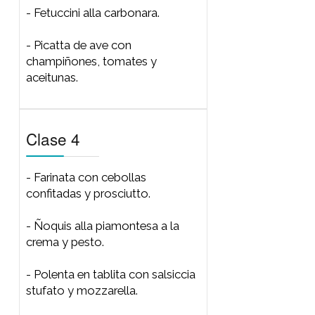
Clase 2
- Focaccia de papa, olivas y
romero con rucula y tomates
secos.
- Penne rigate alla puttanesca.
- Salmón caponatta con papas
rústicas.