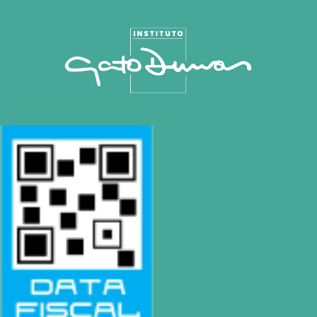
Rosario
| Bvrd. Oroño 355 (Rosario)
Tel: (0054-341) 425 5052 |
rosario@gatodumas.com
CONTACTO
Mail
info@gatodumas.com
Teléfono
(0054-11) 4811 6530
WhatsApp
+54 9 11 3459-6530