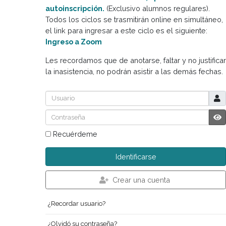
El objetivo de los ciclos especiales es ofrece
contenidos adicionales a las materias de sus
carreras sobre temas específicos. Estas activ
son gratuitas para estudiantes de Gato Dumas
Inscripción solo para asistencia presencial
en:
información académica, opción
autoinscripción.
(Exclusivo alumnos regulares
Todos los ciclos se trasmitirán online en simul
el link para ingresar a este ciclo es el siguient
Ingreso a Zoom
Les recordamos que de anotarse, faltar y no jus
la inasistencia, no podrán asistir a las demás f
Usuario
Contraseña
Recuérdeme