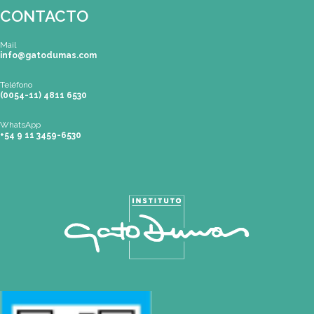
Buenos Aires
| Av. Córdoba 1751 (CABA)
Tel: (0054-11) 4811 6530 |
info@gatodumas.com
Pilar
| Las Palmas del Pilar Shopping
L1137 Panam. Ramal Pilar Km 50
Tel: 0230 4667114 |
pilar@gatodumas.com
Rosario
| Bvrd. Oroño 355 (Rosario)
Tel: (0054-341) 425 5052 |
rosario@gatodumas.com
CONTACTO
Mail
info@gatodumas.com
Teléfono
(0054-11) 4811 6530
WhatsApp