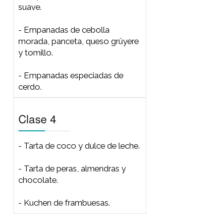
salvado).
- Tarta hojaldrada con frutos de
mar (masa hojaldrada).
Clase 2
- Masa tradicional.
- Fugazza rellena con dos
cebollas y dos quesos.
- Cuatro quesos con olivas
negras y tomates cherrys.
- Pizza de bacon y fritos de