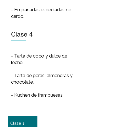
- Cuatro quesos con olivas
negras y tomates cherrys.
- Pizza de bacon y fritos de
codorniz.
Clase 3
- Empanadas fritas de carne
suave.
- Empanadas de cebolla
morada, panceta, queso
grûyere y tomillo.