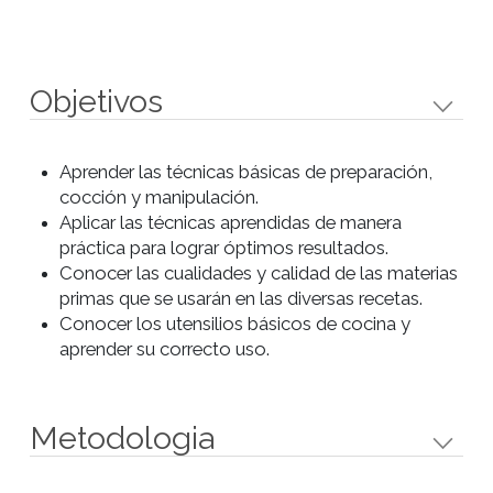
codorniz.
Clase 3
- Empanadas fritas de carne
suave.
- Empanadas de cebolla
morada, panceta, queso grûyere
y tomillo.
- Empanadas especiadas de
cerdo.
Clase 4