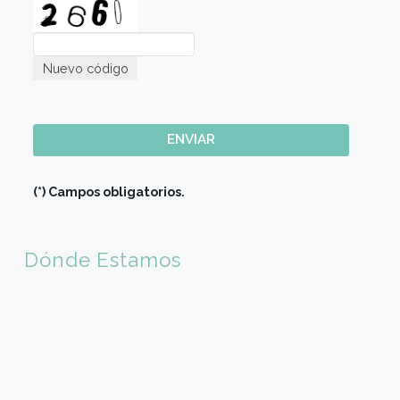
E-mail (*)
Sede de Elección
Código país (*)
×
🇦🇷 Argentina (+54)
Código de Area(*)
Teléfono móvil (*)