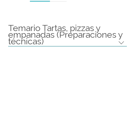
SOLICITA INFORMACION
INSCRIBITE
Proximos Cursos
11 de Septiembre de 2026 a las 19:00 hs
Ver Calendario
Temario Tartas, pizzas y
empanadas (Preparaciones 
técnicas)