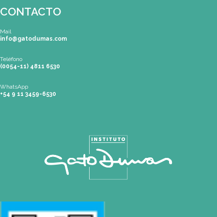
SEDES
Buenos Aires
| Av. Córdoba 1751 (CABA)
Tel: (0054-11) 4811 6530
info@gatodumas.com
Pilar
| Las Palmas del Pilar Shopping
L1137 Panam. Ramal Pilar Km 50
Tel: 0230 4667114
pilar@gatodumas.com
Rosario
| Bvrd. Oroño 355 (Rosario)
Tel: (0054-341) 425 5052
rosario@gatodumas.com
CONTACTO
Mail
info@gatodumas.com
Teléfono
(0054-11) 4811 6530