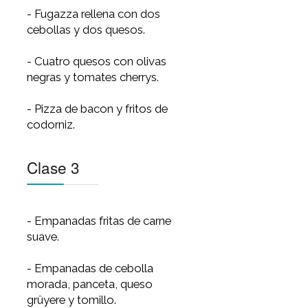
- Chicken Pie (masa brisée).
- Tarta de Puerros, queso de
Cabra y jamón crudo (masa de
salvado).
- Tarta hojaldrada con frutos de
mar (masa hojaldrada).
Clase 2
- Masa tradicional.
- Fugazza rellena con dos
cebollas y dos quesos.