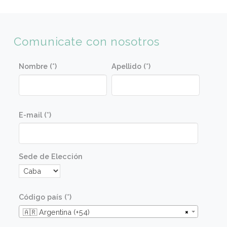
práctica para lograr óptimos resultados.
Conocer las cualidades y calidad de las materi
primas que se usarán en las diversas recetas.
Conocer los utensilios básicos de cocina y
aprender su correcto uso.
Metodologia
Las recetas se elaboran en una clase
demostrativa con posterior degustación de lo
platos preparados por el docente. Luego los
alumnos realizarán las mismas recetas en una
clase práctica en un taller diseñado para tal fin.
Las clases prácticas están guiadas por el
docente y ayudantes, en un ambiente distendi
y lúdico.