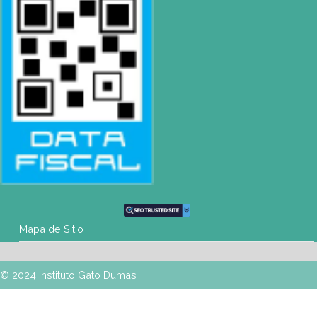
WhatsApp
+54 9 11 3459-6530
Mapa de Sitio
SEDES
Buenos Aires
| Av. Córdoba 1751 (CABA)
Tel: (0054-11) 4811 6530 |
info@gatodumas.com