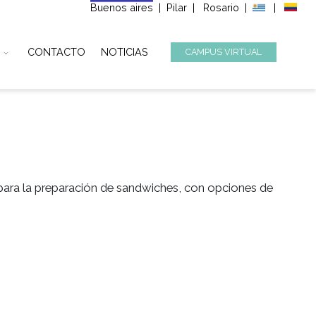
Buenos aires
|
Pilar
|
Ros
STITUCIONAL
CONTACTO
NOTICIAS
CAMPUS
S
nales ideales para la preparación de sandwiches, con o