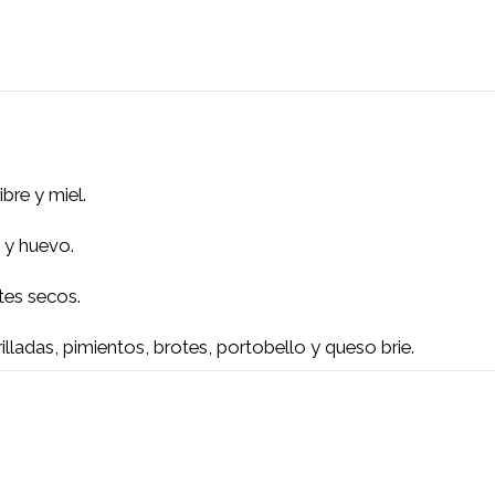
, jengibre y miel.
verdes y huevo.
y tomates secos.
as grilladas, pimientos, brotes, portobello y queso br