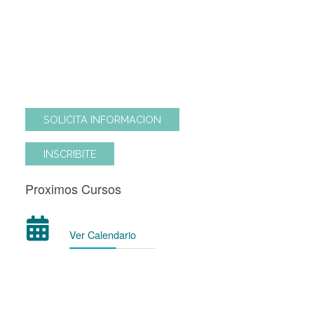
técnicas básicas para la elaboración del clásico
Pan Dulce italiano y una versión salada del mismo
Modalidad de Cursada
1 clase de 2 ½ hs.
SOLICITA INFORMACION
INSCRIBITE