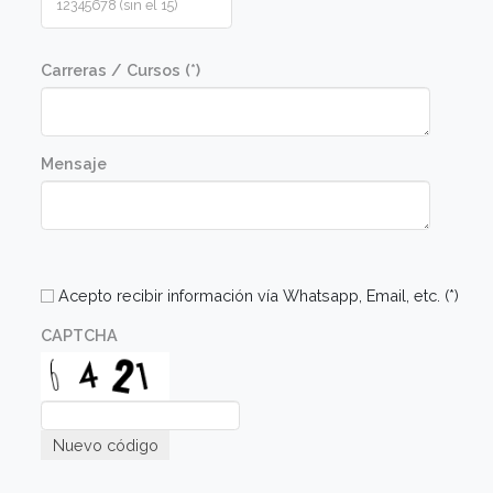
Comunicate con nosotros
Nombre (*)
Apellido (*)
E-mail (*)
Sede de Elección
Código país (*)
×
🇦🇷 Argentina (+54)
Código de Area(*)