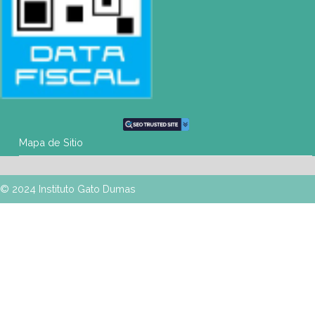
Buenos Aires
| Av. Córdoba 1751 (CABA)
Tel: (0054-11) 4811 6530 |
info@gatodumas.com
Pilar
| Las Palmas del Pilar Shopping
L1137 Panam. Ramal Pilar Km 50
Tel: 0230 4667114 |
pilar@gatodumas.com
Rosario
| Bvrd. Oroño 355 (Rosario)
Tel: (0054-341) 425 5052 |
rosario@gatodumas.com
CONTACTO
Mail
info@gatodumas.com
Teléfono
(0054-11) 4811 6530
WhatsApp
+54 9 11 3459-6530