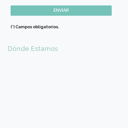
Teléfono móvil (*)
Carreras / Cursos (*)
Mensaje
Acepto recibir información vía Whatsapp, Email, etc. 
CAPTCHA