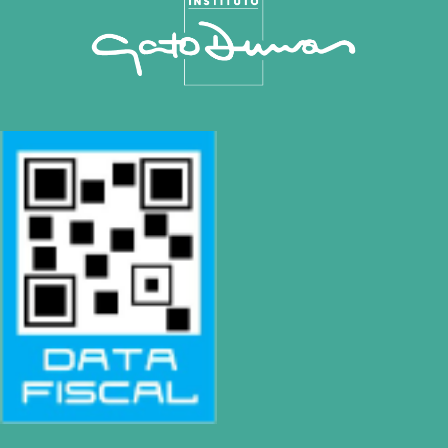
CONTACTO
Mail
info@gatodumas.com
Teléfono
(0054-11) 4811 6530
WhatsApp
+54 9 11 3459-6530