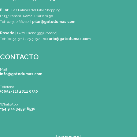
Mapa de Sitio
SEDES
Buenos Aires
| Av. Córdoba 1751 (CABA)
Tel: (0054-11) 4811 6530 |
info@gatodumas.com
Pilar
| Las Palmas del Pilar Shopping
L1137 Panam. Ramal Pilar Km 50
Tel: 0230 4667114 |
pilar@gatodumas.com
Rosario
| Bvrd. Oroño 355 (Rosario)
Tel: (0054-341) 425 5052 |
rosario@gatodumas.com