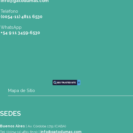
pilar@gatodumas.com
Rosario
| Bvrd. Oroño 355 (Rosario)
Tel: (0054-341) 425 5052
rosario@gatodumas.com
CONTACTO
Mail
info@gatodumas.com
Teléfono
(0054-11) 4811 6530
WhatsApp
+54 9 11 3459-6530