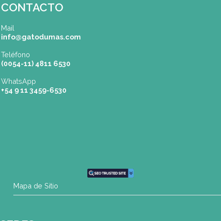
SEDES
Buenos Aires
| Av. Córdoba 1751 (CABA)
Tel: (0054-11) 4811 6530
info@gatodumas.com
Pilar
| Las Palmas del Pilar Shopping
L1137 Panam. Ramal Pilar Km 50
Tel: 0230 4667114
pilar@gatodumas.com
Rosario
| Bvrd. Oroño 355 (Rosario)
Tel: (0054-341) 425 5052
rosario@gatodumas.com
CONTACTO
Mail
info@gatodumas.com