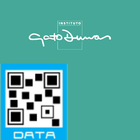
Buenos Aires
| Av. Córdoba 1751 (CABA)
Tel: (0054-11) 4811 6530 |
info@gatodumas.com
Pilar
| Las Palmas del Pilar Shopping
L1137 Panam. Ramal Pilar Km 50
Tel: 0230 4667114 |
pilar@gatodumas.com
Rosario
| Bvrd. Oroño 355 (Rosario)
Tel: (0054-341) 425 5052 |
rosario@gatodumas.com
CONTACTO
Mail
info@gatodumas.com
Teléfono
(0054-11) 4811 6530
WhatsApp
+54 9 11 3459-6530