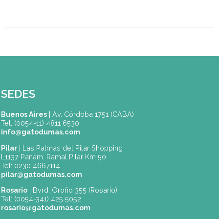
nuevos desafíos: más foco en tendencias, marida
creativos, vinos naturales y técnicas de cata
contemporáneas.
Si querés aprender de los mejores y vivir el mundo 
vino desde adentro, este es el momento.
Bienvenido Fabricio. El vino se vive, se apren
y se comparte. Y el mejor lugar para hacerlo
en Gato Dumas.