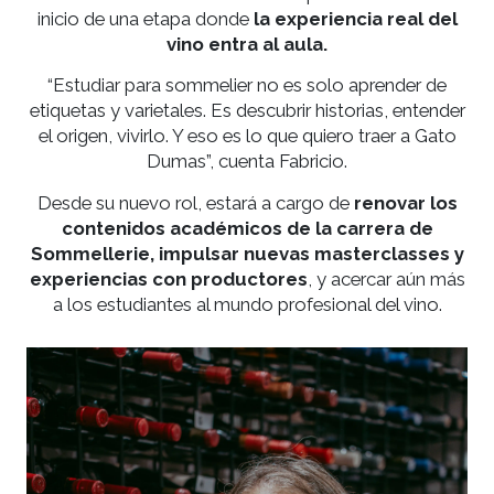
Con más de 20 años de trayectoria, Portelli ha
recorrido bodegas, entrevistado a los grandes
enólogos del país, escrito en medios nacionales 
internacionales y desarrollado guías, eventos y
contenidos sobre vinos. Su incorporación marca 
inicio de una etapa donde
la experiencia real d
vino entra al aula.
“Estudiar para sommelier no es solo aprender d
etiquetas y varietales. Es descubrir historias, enten
el origen, vivirlo. Y eso es lo que quiero traer a Ga
Dumas”, cuenta Fabricio.
Desde su nuevo rol, estará a cargo de
renovar l
contenidos académicos de la carrera de
Sommellerie, impulsar nuevas masterclasses
experiencias con productores
, y acercar aún 